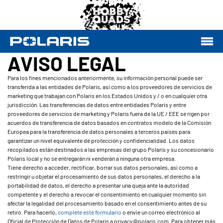
AVISO LEGAL
Para los fines mencionados anteriormente, su información personal puede ser
transferida a las entidades de Polaris, así como a los proveedores de servicios de
marketing que trabajan con Polaris en los Estados Unidos y / o en cualquier otra
jurisdicción. Las transferencias de datos entre entidades Polaris y entre
proveedores de servicios de marketing y Polaris fuera de la UE / EEE se rigen por
acuerdos de transferencia de datos basados en contratos modelo de la Comisión
Europea para la transferencia de datos personales a terceros países para
garantizar un nivel equivalente de protección y confidencialidad. Los datos
recopilados están destinados a las empresas del grupo Polaris y su concesionario
Polaris local y no se entregarán ni venderán a ninguna otra empresa.
Tiene derecho a acceder, rectificar, borrar sus datos personales, así como a
restringir u objetar el procesamiento de sus datos personales, el derecho a la
portabilidad de datos, el derecho a presentar una queja ante la autoridad
competente y el derecho a revocar el consentimiento en cualquier momento sin
afectar la legalidad del procesamiento basado en el consentimiento antes de su
retiro. Para hacerlo,
complete este formulario
o envíe un correo electrónico al
Oficial de Protección de Datos de Polaris a privacy@polaris.com. Para obtener más