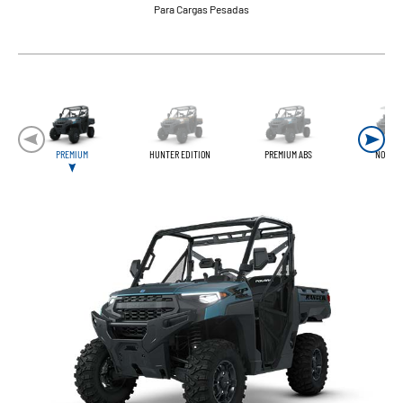
Para Cargas Pesadas
PREMIUM
HUNTER EDITION
PREMIUM ABS
NORDIC