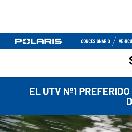
CONCESIONARIO
VEHÍC
EL UTV Nº1 PREFERID
D