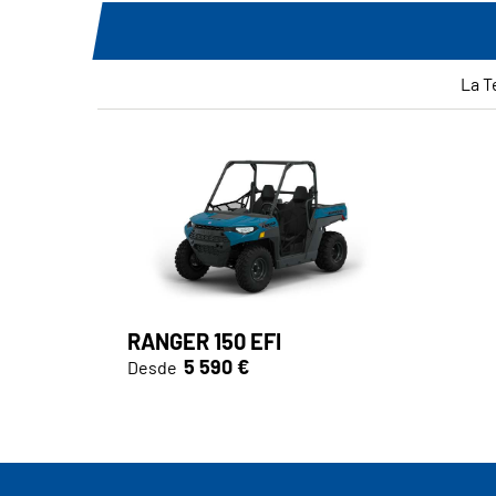
La T
RANGER 150 EFI
5 590 €
Desde